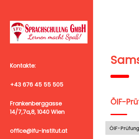
Sams
Kontakte:
+43 676 45 55 505
ÖIF-Prü
Frankenberggasse
14/7,7a,8, 1040 Wien
office@ifu-institut.at